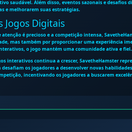
o saudável. Além disso, eventos sazonais e desafios d
s e melhorarem suas estratégias.
 Jogos Digitais
 atenção é precioso e a competição intensa,
SavetheHa
lidade, mas também por proporcionar uma experiência i
interativos, o jogo mantém uma comunidade ativa e fiel.
os interativos continua a crescer,
SavetheHamster
repre
esafiam os jogadores a desenvolver novas habilidades 
mpetição, incentivando os jogadores a buscarem excelên