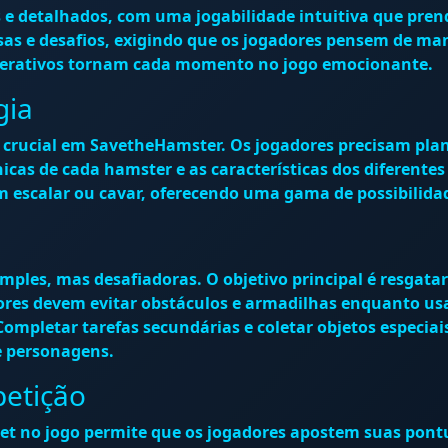
s e detalhados, com uma jogabilidade intuitiva que pren
esas e desafios, exigindo que os jogadores pensem de man
nterativos tornam cada momento no jogo emocionante.
gia
crucial em
SavetheHamster
. Os jogadores precisam pla
icas de cada hamster e as características dos diferente
 escalar ou cavar, oferecendo uma gama de possibilidad
mples, mas desafiadoras. O objetivo principal é resgata
ores devem evitar obstáculos e armadilhas enquanto usa
Completar tarefas secundárias e coletar objetos especi
e personagens.
petição
et
no jogo permite que os jogadores apostem suas pontu