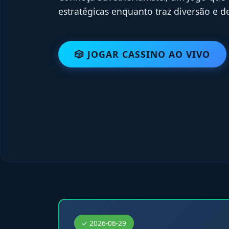
estratégicas enquanto traz diversão e de
🎲 JOGAR CASSINO AO VIVO
✓ 2026-06-29