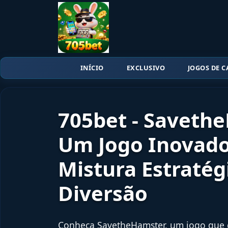
INÍCIO
EXCLUSIVO
JOGOS DE C
705bet - Saveth
Um Jogo Inovado
Mistura Estratég
Diversão
Conheça SavetheHamster, um jogo que d