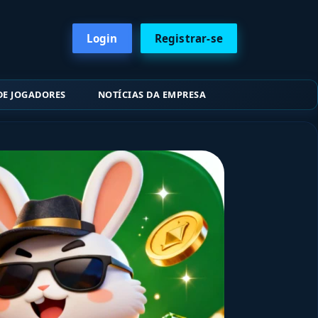
Login
Registrar-se
E JOGADORES
NOTÍCIAS DA EMPRESA