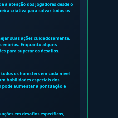
de a atenção dos jogadores desde o
eira criativa para salvar todos os
nejar suas ações cuidadosamente,
s cenários. Enquanto alguns
es para superar os desafios.
r todos os hamsters em cada nível
m habilidades especiais dos
ais pode aumentar a pontuação e
ações em desafios específicos,