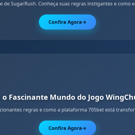
te de SugarRush. Conheça suas regras instigantes e como 
Confira Agora
→
 o Fascinante Mundo do Jogo WingCh
ionantes regras e como a plataforma 705bet está transfo
Confira Agora
→