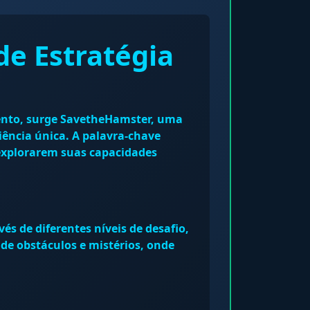
e Estratégia
ento, surge
SavetheHamster
, uma
iência única. A palavra-chave
explorarem suas capacidades
s de diferentes níveis de desafio,
e obstáculos e mistérios, onde