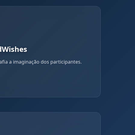
dWishes
fia a imaginação dos participantes.