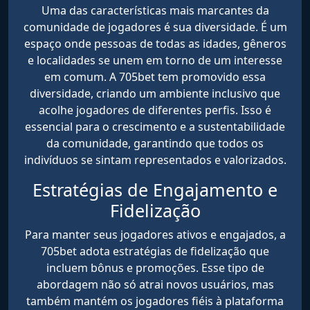
Uma das características mais marcantes da
comunidade de jogadores é sua diversidade. É um
espaço onde pessoas de todas as idades, gêneros
e localidades se unem em torno de um interesse
em comum. A 705bet tem promovido essa
diversidade, criando um ambiente inclusivo que
acolhe jogadores de diferentes perfis. Isso é
essencial para o crescimento e a sustentabilidade
da comunidade, garantindo que todos os
indivíduos se sintam representados e valorizados.
Estratégias de Engajamento e
Fidelização
Para manter seus jogadores ativos e engajados, a
705bet adota estratégias de fidelização que
incluem bônus e promoções. Esse tipo de
abordagem não só atrai novos usuários, mas
também mantém os jogadores fiéis à plataforma