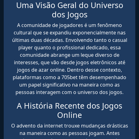
Uma Visão Geral do Universo
dos Jogos
A comunidade de jogadores é um fenômeno
cultural que se expandiu exponencialmente nas
últimas duas décadas. Envolvendo tanto o casual
player quanto o profissional dedicado, essa
comunidade abrange um leque diverso de
interesses, que vão desde jogos eletrônicos até
jogos de azar online. Dentro desse contexto,
plataformas como a 705bet têm desempenhado
um papel significativo na maneira como as
pessoas interagem com o universo dos jogos.
A História Recente dos Jogos
Online
O advento da internet trouxe mudanças drásticas
na maneira como as pessoas jogam. Antes