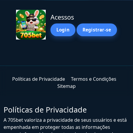
Acessos
Login
Registrar-se
Políticas de Privacidade
Termos e Condições
Sitemap
Políticas de Privacidade
A 705bet valoriza a privacidade de seus usuários e está
empenhada em proteger todas as informações