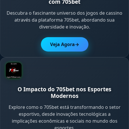
com 705bet
Descubra o fascinante universo dos jogos de cassino
através da plataforma 705bet, abordando sua
diversidade e inovação.
Veja Agora
→
O Impacto do 705bet nos Esportes
Modernos
Explore como o 705bet está transformando o setor
esportivo, desde inovações tecnológicas a
implicações econômicas e sociais no mundo dos
esportes.