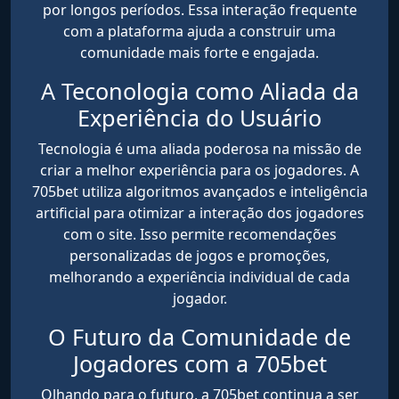
por longos períodos. Essa interação frequente
com a plataforma ajuda a construir uma
comunidade mais forte e engajada.
A Teconologia como Aliada da
Experiência do Usuário
Tecnologia é uma aliada poderosa na missão de
criar a melhor experiência para os jogadores. A
705bet utiliza algoritmos avançados e inteligência
artificial para otimizar a interação dos jogadores
com o site. Isso permite recomendações
personalizadas de jogos e promoções,
melhorando a experiência individual de cada
jogador.
O Futuro da Comunidade de
Jogadores com a 705bet
Olhando para o futuro, a 705bet continua a ser