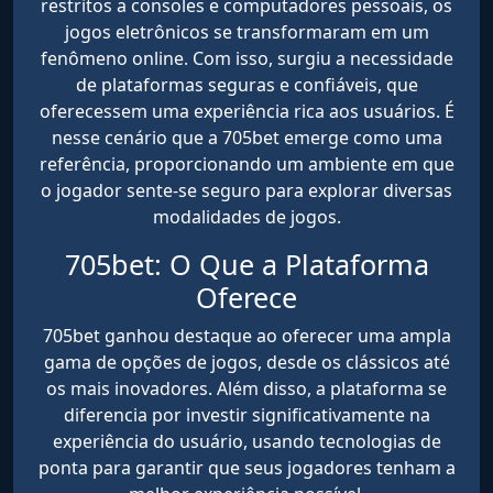
restritos a consoles e computadores pessoais, os
jogos eletrônicos se transformaram em um
fenômeno online. Com isso, surgiu a necessidade
de plataformas seguras e confiáveis, que
oferecessem uma experiência rica aos usuários. É
nesse cenário que a 705bet emerge como uma
referência, proporcionando um ambiente em que
o jogador sente-se seguro para explorar diversas
modalidades de jogos.
705bet: O Que a Plataforma
Oferece
705bet ganhou destaque ao oferecer uma ampla
gama de opções de jogos, desde os clássicos até
os mais inovadores. Além disso, a plataforma se
diferencia por investir significativamente na
experiência do usuário, usando tecnologias de
ponta para garantir que seus jogadores tenham a