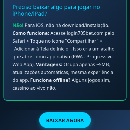
Preciso baixar algo para jogar no
iPhone/iPad?
Não!
Para iOS, não há download/instalação.
Como funciona:
Acesse login705bet.com pelo
Safari > Toque no ícone "Compartilhar" >
"Adicionar à Tela de Início". Isso cria um atalho
que abre como app nativo (PWA - Progressive
Web App).
Vantagens:
Ocupa apenas ~5MB,
atualizações automáticas, mesma experiência
do app.
Funciona offline?
Alguns jogos sim,
cassino ao vivo não.
BAIXAR AGORA