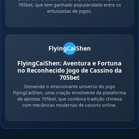
705bet, que tem ganhado popularidade entre os
entusiastas de jogos.
FlyingCaiShen
FlyingCaiShen: Aventura e Fortuna
no Reconhecido Jogo de Cassino da
705bet
Desvende o emocionante universo do jogo
FlyingCaiShen, uma criação envolvente da plataforma
de apostas 705bet, que combina tradição chinesa
com mecânicas modernas de cassino online.