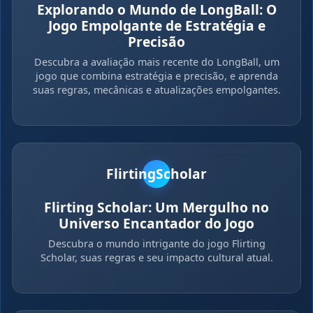
Explorando o Mundo de LongBall: O
Jogo Empolgante de Estratégia e
Precisão
Descubra a avaliação mais recente do LongBall, um
jogo que combina estratégia e precisão, e aprenda
suas regras, mecânicas e atualizações empolgantes.
FlirtingScholar
Flirting Scholar: Um Mergulho no
Universo Encantador do Jogo
Descubra o mundo intrigante do jogo Flirting
Scholar, suas regras e seu impacto cultural atual.