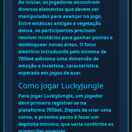
Ao iniciar, os jogadores encontram
diversos elementos que devem ser
manipulados para avançar no jogo.
Entre estátuas antigas e vegetação
densa, os participantes precisam
resolver mistérios para ganhar pontos e
desbloquear novas áreas. O fator
aleatório introduzido pelo sistema de
705bet adiciona uma dimensão de
emoção e incerteza, característica
esperada em jogos de azar.
Como Jogar LuckyJungle
Para jogar LuckyJungle, um jogador
deve primeiro registrar-se na
plataforma 705bet. Depois de criar uma
conta, o próximo passo é fazer um
depósito mínimo, que varia conforme as
promoções vigentes.