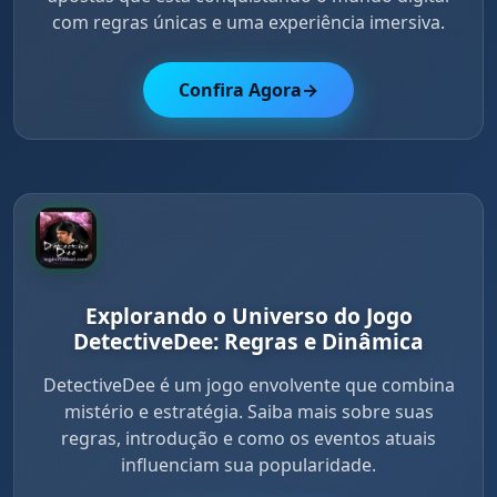
com regras únicas e uma experiência imersiva.
Confira Agora
→
Explorando o Universo do Jogo
DetectiveDee: Regras e Dinâmica
DetectiveDee é um jogo envolvente que combina
mistério e estratégia. Saiba mais sobre suas
regras, introdução e como os eventos atuais
influenciam sua popularidade.