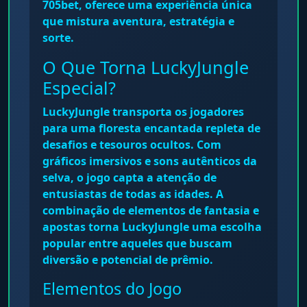
705bet, oferece uma experiência única
que mistura aventura, estratégia e
sorte.
O Que Torna LuckyJungle
Especial?
LuckyJungle transporta os jogadores
para uma floresta encantada repleta de
desafios e tesouros ocultos. Com
gráficos imersivos e sons autênticos da
selva, o jogo capta a atenção de
entusiastas de todas as idades. A
combinação de elementos de fantasia e
apostas torna LuckyJungle uma escolha
popular entre aqueles que buscam
diversão e potencial de prêmio.
Elementos do Jogo