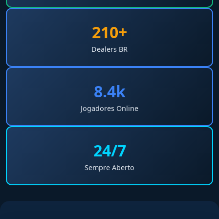
210+
Dealers BR
8.4k
Jogadores Online
24/7
Sempre Aberto