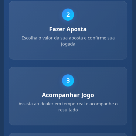
2
Fazer Aposta
Escolha o valor da sua aposta e confirme sua
jogada
3
Acompanhar Jogo
Assista ao dealer em tempo real e acompanhe o
resultado