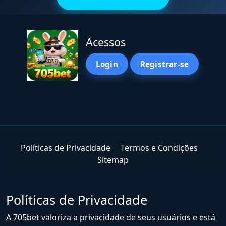
Acessos
Login
Registrar-se
Políticas de Privacidade
Termos e Condições
Sitemap
Políticas de Privacidade
A 705bet valoriza a privacidade de seus usuários e está