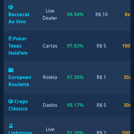
🎲
Live
Baccarat
98.94%
R$ 10
8x
Dealer
Ao Vivo
🃏 Poker
Texas
Cartas
97.82%
R$ 5
100x
Hold'em
🎰
European
Roleta
97.30%
R$ 1
35x
Roulette
🎲 Craps
Dados
99.17%
R$ 5
30x
Clássico
🔮
Live
Lightning
97.30%
R$ 2
500x