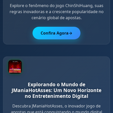
Explore o fenômeno do jogo ChinShiHuang, suas
regras inovadoras e a crescente popularidade no
cenário global de apostas.
Confira Agora
→
Explorando o Mundo de
JManiaHotAsses: Um Novo Horizonte
no Entretenimento Digital
Descubra JManiaHotAsses, o inovador jogo de
apostas que está conquistando o mundo digital