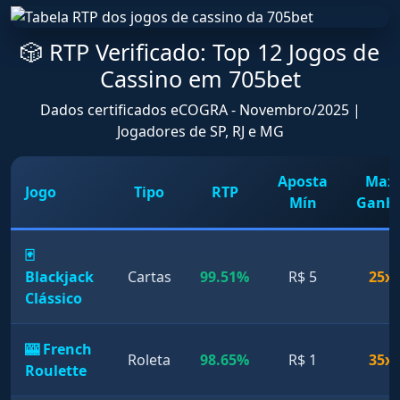
🎲 RTP Verificado: Top 12 Jogos de
Cassino em 705bet
Dados certificados eCOGRA - Novembro/2025 |
Jogadores de SP, RJ e MG
Aposta
Max
Jogo
Tipo
RTP
Mín
Ganh
🃏
Blackjack
Cartas
99.51%
R$ 5
25x
Clássico
🎰 French
Roleta
98.65%
R$ 1
35x
Roulette