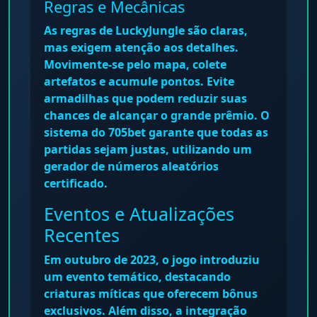
Regras e Mecânicas
As regras de LuckyJungle são claras,
mas exigem atenção aos detalhes.
Movimente-se pelo mapa, colete
artefatos e acumule pontos. Evite
armadilhas que podem reduzir suas
chances de alcançar o grande prêmio. O
sistema do 705bet garante que todas as
partidas sejam justas, utilizando um
gerador de números aleatórios
certificado.
Eventos e Atualizações
Recentes
Em outubro de 2023, o jogo introduziu
um evento temático, destacando
criaturas míticas que oferecem bônus
exclusivos. Além disso, a integração