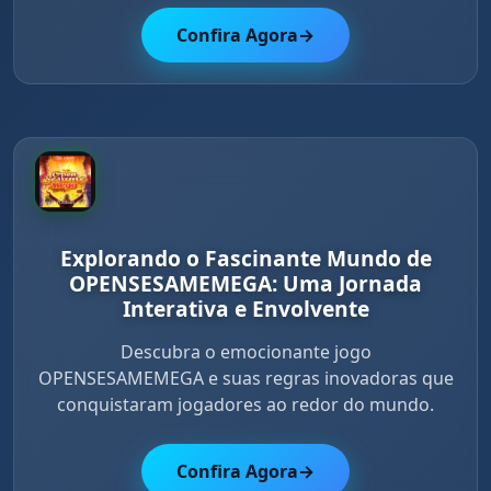
Confira Agora
→
Explorando o Fascinante Mundo de
OPENSESAMEMEGA: Uma Jornada
Interativa e Envolvente
Descubra o emocionante jogo
OPENSESAMEMEGA e suas regras inovadoras que
conquistaram jogadores ao redor do mundo.
Confira Agora
→