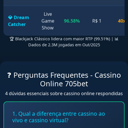
Live
💎 Dream
Game
96.58%
R$ 1
40x
Catcher
Show
🏆 Blackjack Clássico lidera com maior RTP (99.51%) | 📊
Dados de 2.3M jogadas em Out/2025
❓ Perguntas Frequentes - Cassino
Online 705bet
4 dúvidas essenciais sobre cassino online respondidas
1. Qual a diferença entre cassino ao
vivo e cassino virtual?