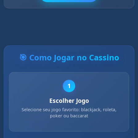
🎯 Como Jogar no Cassino
1
Escolher Jogo
Selecione seu jogo favorito: blackjack, roleta,
poker ou baccarat