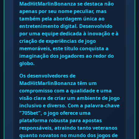
MadHitMarlinBonanza se destaca não
apenas por seu nome peculiar, mas
também pela abordagem única ao
entretenimento digital. Desenvolvido
por uma equipe dedicada à inovação e à
criação de experiências de jogo
memoráveis, este título conquista a
imaginação dos jogadores ao redor do
globo.
Os desenvolvedores de
MadHitMarlinBonanza têm um
compromisso com a qualidade e uma
visão clara de criar um ambiente de jogo
inclusivo e diverso. Com a palavra-chave
"705bet", o jogo oferece uma
plataforma robusta para apostas
responsáveis, atraindo tanto veteranos
quanto novatos no mundo dos jogos de