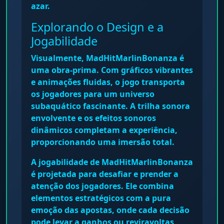
azar.
Explorando o Design e a
Jogabilidade
Visualmente, MadHitMarlinBonanza é
uma obra-prima. Com gráficos vibrantes
e animações fluidas, o jogo transporta
os jogadores para um universo
subaquático fascinante. A trilha sonora
envolvente e os efeitos sonoros
dinâmicos completam a experiência,
proporcionando uma imersão total.
A jogabilidade de MadHitMarlinBonanza
é projetada para desafiar e prender a
atenção dos jogadores. Ele combina
elementos estratégicos com a pura
emoção das apostas, onde cada decisão
pode levar a ganhos ou reviravoltas