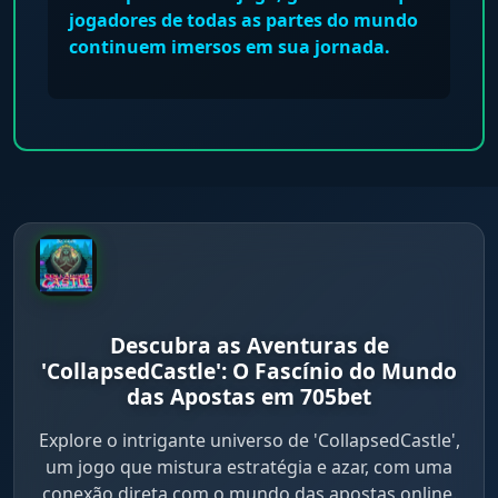
jogadores de todas as partes do mundo
continuem imersos em sua jornada.
Descubra as Aventuras de
'CollapsedCastle': O Fascínio do Mundo
das Apostas em 705bet
Explore o intrigante universo de 'CollapsedCastle',
um jogo que mistura estratégia e azar, com uma
conexão direta com o mundo das apostas online.