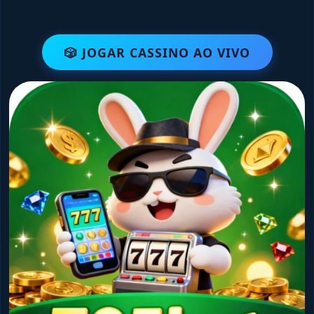
🎲 JOGAR CASSINO AO VIVO