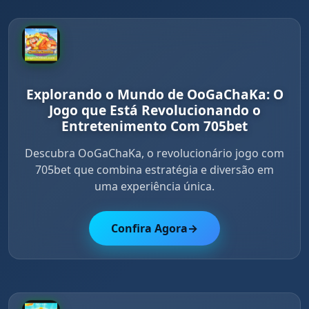
Explorando o Mundo de OoGaChaKa: O
Jogo que Está Revolucionando o
Entretenimento Com 705bet
Descubra OoGaChaKa, o revolucionário jogo com
705bet que combina estratégia e diversão em
uma experiência única.
Confira Agora
→