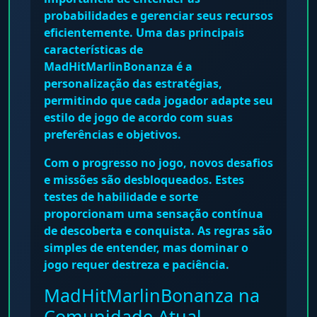
probabilidades e gerenciar seus recursos
eficientemente. Uma das principais
características de
MadHitMarlinBonanza é a
personalização das estratégias,
permitindo que cada jogador adapte seu
estilo de jogo de acordo com suas
preferências e objetivos.
Com o progresso no jogo, novos desafios
e missões são desbloqueados. Estes
testes de habilidade e sorte
proporcionam uma sensação contínua
de descoberta e conquista. As regras são
simples de entender, mas dominar o
jogo requer destreza e paciência.
MadHitMarlinBonanza na
Comunidade Atual