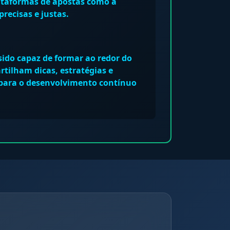
lataformas de apostas como a
recisas e justas.
ido capaz de formar ao redor do
tilham dicas, estratégias e
 para o desenvolvimento contínuo