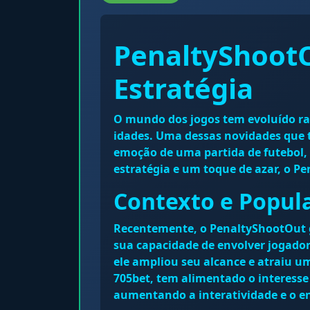
PenaltyShootO
Estratégia
O mundo dos jogos tem evoluído ra
idades. Uma dessas novidades que 
emoção de uma partida de futebol, 
estratégia e um toque de azar, o P
Contexto e Popul
Recentemente, o
PenaltyShootOut
sua capacidade de envolver jogadore
ele ampliou seu alcance e atraiu u
705bet
, tem alimentado o interesse
aumentando a interatividade e o 