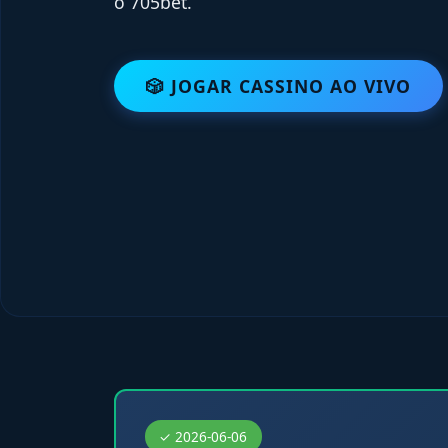
o 705bet.
🎲 JOGAR CASSINO AO VIVO
✓ 2026-06-06