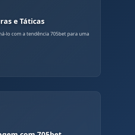
as e Táticas
á-lo com a tendência 705bet para uma
agem com 705bet