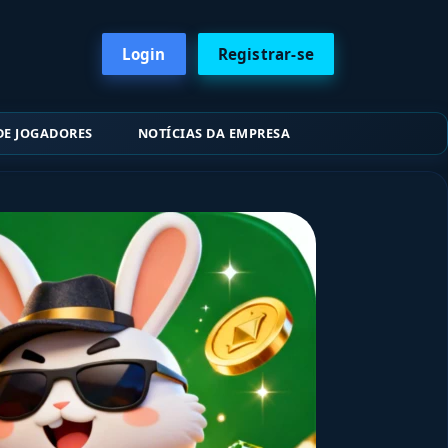
Login
Registrar-se
E JOGADORES
NOTÍCIAS DA EMPRESA