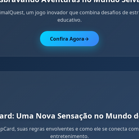
malQuest, um jogo inovador que combina desafios de estra
educativo.
Confira Agora
→
rd: Uma Nova Sensação no Mundo d
pCard, suas regras envolventes e como ele se conecta co
entretenimento.