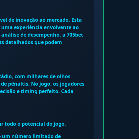
vel de inovação ao mercado. Esta
 uma experiência envolvente ao
e análise de desempenho, a 705bet
ts detalhados que podem
tádio, com milhares de olhos
 de pênaltis. No jogo, os jogadores
cisão e timing perfeito. Cada
r todo o potencial do jogo.
de um número limitado de