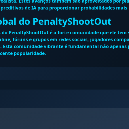
realista. Estes avanços também são aproveitados por p
editivos de IA para proporcionar probabilidades mais p
bal do PenaltyShootOut
do PenaltyShootOut é a forte comunidade que ele tem s
ne, fóruns e grupos em redes sociais, jogadores compar
tas. Esta comunidade vibrante é fundamental não apenas
cente popularidade.