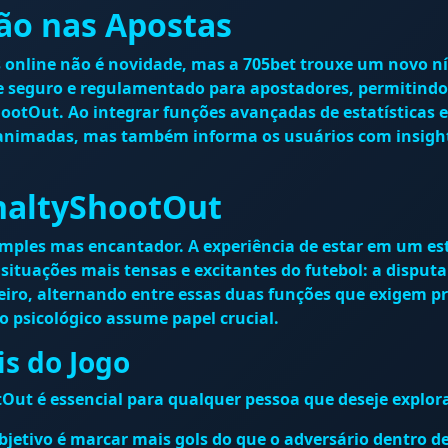
ão nas Apostas
 online não é novidade, mas a
705bet
trouxe um novo ní
 seguro e regulamentado para apostadores, permitindo
otOut. Ao integrar funções avançadas de estatísticas 
 animadas, mas também informa os usuários com insigh
naltyShootOut
imples mas encantador. A experiência de estar em um es
 situações mais tensas e excitantes do futebol: a disputa
iro, alternando entre essas duas funções que exigem pre
o psicológico assume papel crucial.
s do Jogo
Out é essencial para qualquer pessoa que deseje explora
bjetivo é marcar mais gols do que o adversário dentro 