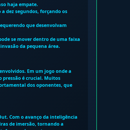
aso haja empate.
 a dez segundos, forçando os
, requerendo que desenvolvam
 pode se mover dentro de uma faixa
e invasão da pequena área.
 envolvidos. Em um jogo onde a
 pressão é crucial. Muitos
portamental dos oponentes, que
ut. Com o avanço da inteligência
iras de imersão, tornando a