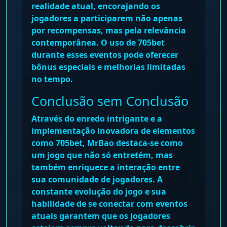
realidade atual, encorajando os
jogadores a participarem não apenas
por recompensas, mas pela relevância
contemporânea. O uso de 705bet
durante esses eventos pode oferecer
bônus especiais e melhorias limitadas
no tempo.
Conclusão sem Conclusão
Através do enredo intrigante e a
implementação inovadora de elementos
como 705bet, MrBao destaca-se como
um jogo que não só entretém, mas
também enriquece a interação entre
sua comunidade de jogadores. A
constante evolução do jogo e sua
habilidade de se conectar com eventos
atuais garantem que os jogadores