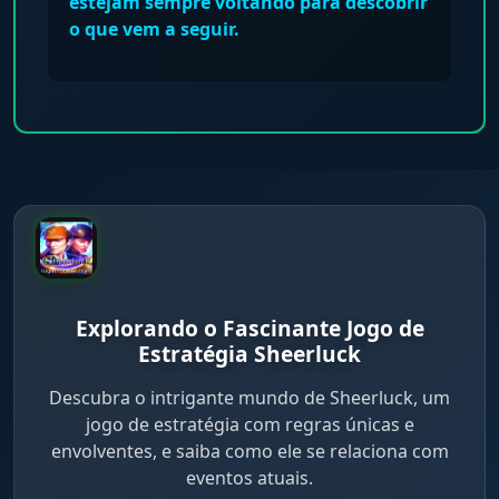
estejam sempre voltando para descobrir
o que vem a seguir.
Explorando o Fascinante Jogo de
Estratégia Sheerluck
Descubra o intrigante mundo de Sheerluck, um
jogo de estratégia com regras únicas e
envolventes, e saiba como ele se relaciona com
eventos atuais.