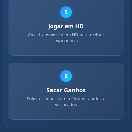
5
Jogar em HD
Ative transmissão em HD para melhor
experiência
6
Sacar Ganhos
Solicite saques com métodos rápidos e
verificados