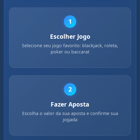
1
Escolher Jogo
Selecione seu jogo favorito: blackjack, roleta,
poker ou baccarat
2
Fazer Aposta
Escolha o valor da sua aposta e confirme sua
jogada