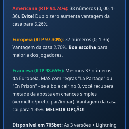
Americana (RTP 94.74%):
38 números (0, 00, 1-
36).
Evite!
Duplo zero aumenta vantagem da
casa para 5.26%.
Europeia (RTP 97.30%):
37 números (0, 1-36).
Vantagem da casa 2.70%.
Boa escolha
para
maioria dos jogadores.
Francesa (RTP 98.65%):
Mesmos 37 números
da Europeia, MAS com regras "La Partage" ou
"En Prison" - se a bola cair no 0, você recupera
metade da aposta em chances simples
(vermelho/preto, par/ímpar). Vantagem da casa
cai para 1.35%.
MELHOR OPÇÃO!
Disponível em 705bet:
As 3 versões + Lightning