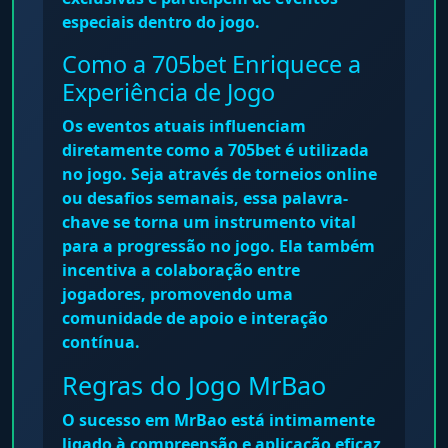
especiais dentro do jogo.
Como a 705bet Enriquece a
Experiência de Jogo
Os eventos atuais influenciam
diretamente como a 705bet é utilizada
no jogo. Seja através de torneios online
ou desafios semanais, essa palavra-
chave se torna um instrumento vital
para a progressão no jogo. Ela também
incentiva a colaboração entre
jogadores, promovendo uma
comunidade de apoio e interação
contínua.
Regras do Jogo MrBao
O sucesso em MrBao está intimamente
ligado à compreensão e aplicação eficaz