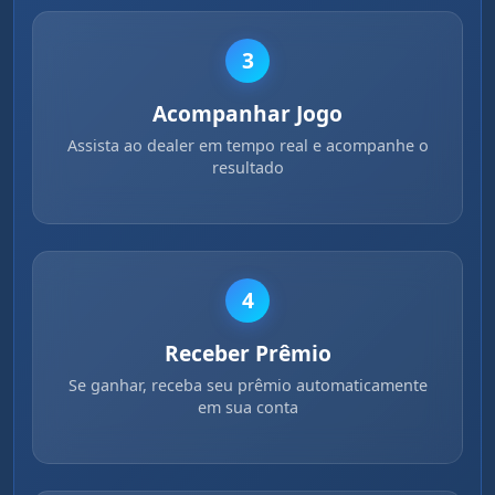
3
Acompanhar Jogo
Assista ao dealer em tempo real e acompanhe o
resultado
4
Receber Prêmio
Se ganhar, receba seu prêmio automaticamente
em sua conta