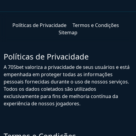
Políticas de Privacidade
Termos e Condições
Sitemap
Políticas de Privacidade
A 705bet valoriza a privacidade de seus usuários e está
empenhada em proteger todas as informações
pessoais fornecidas durante o uso de nossos serviços.
Todos os dados coletados são utilizados
exclusivamente para fins de melhoria contínua da
experiência de nossos jogadores.
Termos e Condições