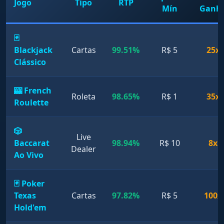
Jogo
Tipo
RTP
Mín
Ganh
🃏
Blackjack
Cartas
99.51%
R$ 5
25x
Clássico
🎰 French
Roleta
98.65%
R$ 1
35x
Roulette
🎲
Live
Baccarat
98.94%
R$ 10
8x
Dealer
Ao Vivo
🃏 Poker
Texas
Cartas
97.82%
R$ 5
100x
Hold'em