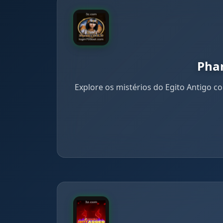
Phar
Explore os mistérios do Egito Antigo 