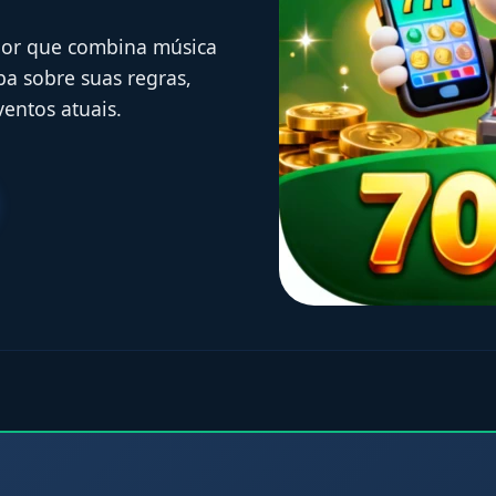
dor que combina música
ba sobre suas regras,
entos atuais.