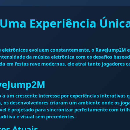
Uma Experiência Única
os eletrônicos evoluem constantemente, o
RaveJump2M
e
intensidade da música eletrônica com os desafios basead
a em festas rave modernas, ele atrai tanto jogadores c
aveJump2M
 um crescente interesse por experiências interativas 
a, os desenvolvedores criaram um ambiente onde os jo
ível é projetado para sincronizar perfeitamente com tril
ditiva e visual sem precedentes.
os Atuais