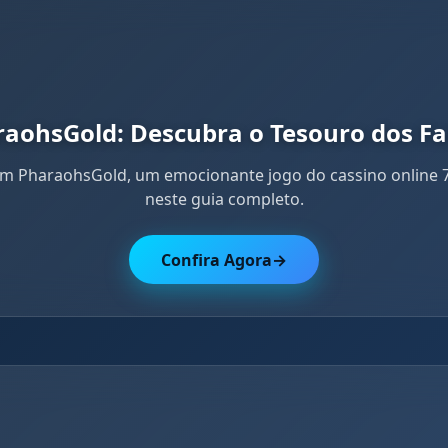
aohsGold: Descubra o Tesouro dos F
com PharaohsGold, um emocionante jogo do cassino online 
neste guia completo.
Confira Agora
→