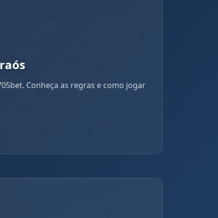
araós
705bet. Conheça as regras e como jogar