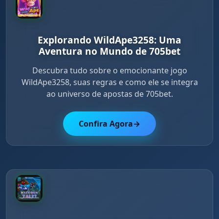
Explorando WildApe3258: Uma
Aventura no Mundo de 705bet
Descubra tudo sobre o emocionante jogo
WildApe3258, suas regras e como ele se integra
ao universo de apostas de 705bet.
Confira Agora
→