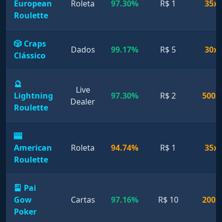
European
Roleta
97.30%
R$ 1
35x
Roulette
🎲 Craps
Dados
99.17%
R$ 5
30x
Clássico
🔮
Live
Lightning
97.30%
R$ 2
500x
Dealer
Roulette
🎰
American
Roleta
94.74%
R$ 1
35x
Roulette
🎴 Pai
Gow
Cartas
97.16%
R$ 10
200x
Poker