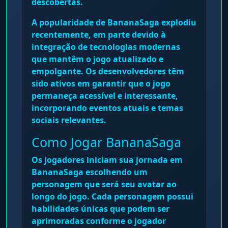
descobertas.
A popularidade de BananaSaga explodiu
recentemente, em parte devido à
integração de tecnologias modernas
que mantêm o jogo atualizado e
empolgante. Os desenvolvedores têm
sido ativos em garantir que o jogo
permaneça acessível e interessante,
incorporando eventos atuais e temas
sociais relevantes.
Como Jogar BananaSaga
Os jogadores iniciam sua jornada em
BananaSaga escolhendo um
personagem que será seu avatar ao
longo do jogo. Cada personagem possui
habilidades únicas que podem ser
aprimoradas conforme o jogador