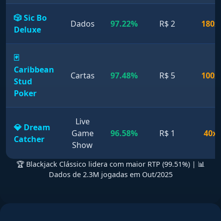
🎲 Sic Bo
Dados
97.22%
R$ 2
180x
Deluxe
🃏
Caribbean
Cartas
97.48%
R$ 5
100x
Stud
Poker
Live
💎 Dream
Game
96.58%
R$ 1
40x
Catcher
Show
🏆 Blackjack Clássico lidera com maior RTP (99.51%) | 📊
Dados de 2.3M jogadas em Out/2025