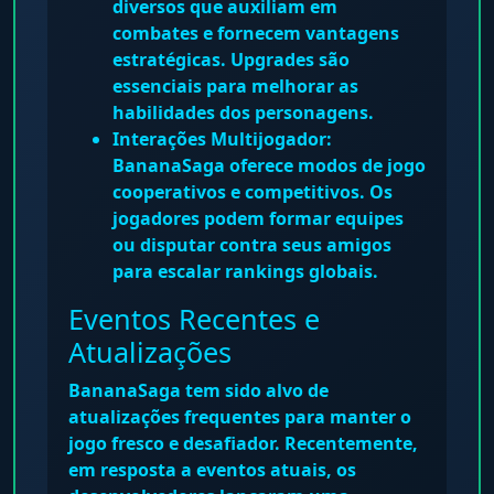
diversos que auxiliam em
combates e fornecem vantagens
estratégicas. Upgrades são
essenciais para melhorar as
habilidades dos personagens.
Interações Multijogador:
BananaSaga oferece modos de jogo
cooperativos e competitivos. Os
jogadores podem formar equipes
ou disputar contra seus amigos
para escalar rankings globais.
Eventos Recentes e
Atualizações
BananaSaga tem sido alvo de
atualizações frequentes para manter o
jogo fresco e desafiador. Recentemente,
em resposta a eventos atuais, os