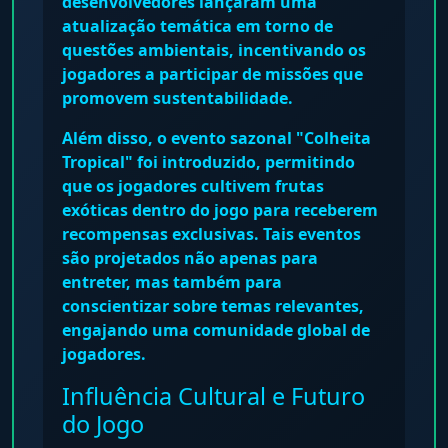
desenvolvedores lançaram uma
atualização temática em torno de
questões ambientais, incentivando os
jogadores a participar de missões que
promovem sustentabilidade.
Além disso, o evento sazonal "Colheita
Tropical" foi introduzido, permitindo
que os jogadores cultivem frutas
exóticas dentro do jogo para receberem
recompensas exclusivas. Tais eventos
são projetados não apenas para
entreter, mas também para
conscientizar sobre temas relevantes,
engajando uma comunidade global de
jogadores.
Influência Cultural e Futuro
do Jogo