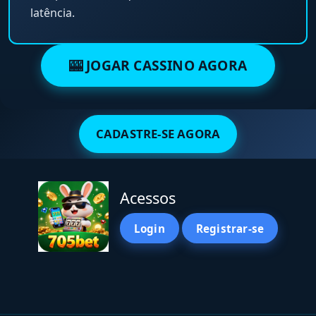
latência.
🎰 JOGAR CASSINO AGORA
CADASTRE-SE AGORA
Acessos
Login
Registrar-se