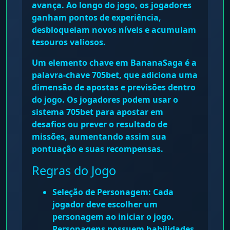
avança. Ao longo do jogo, os jogadores
ganham pontos de experiência,
desbloqueiam novos níveis e acumulam
tesouros valiosos.
Um elemento chave em BananaSaga é a
palavra-chave
705bet
, que adiciona uma
dimensão de apostas e previsões dentro
do jogo. Os jogadores podem usar o
sistema 705bet para apostar em
desafios ou prever o resultado de
missões, aumentando assim sua
pontuação e suas recompensas.
Regras do Jogo
Seleção de Personagem:
Cada
jogador deve escolher um
personagem ao iniciar o jogo.
Personagens possuem habilidades