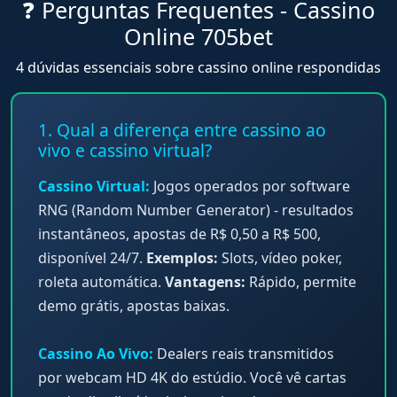
❓ Perguntas Frequentes - Cassino
Online 705bet
4 dúvidas essenciais sobre cassino online respondidas
1. Qual a diferença entre cassino ao
vivo e cassino virtual?
Cassino Virtual:
Jogos operados por software
RNG (Random Number Generator) - resultados
instantâneos, apostas de R$ 0,50 a R$ 500,
disponível 24/7.
Exemplos:
Slots, vídeo poker,
roleta automática.
Vantagens:
Rápido, permite
demo grátis, apostas baixas.
Cassino Ao Vivo:
Dealers reais transmitidos
por webcam HD 4K do estúdio. Você vê cartas