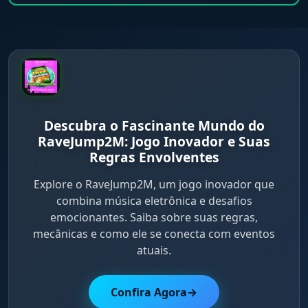
Descubra o Fascinante Mundo do
RaveJump2M: Jogo Inovador e Suas
Regras Envolventes
Explore o RaveJump2M, um jogo inovador que
combina música eletrônica e desafios
emocionantes. Saiba sobre suas regras,
mecânicas e como ele se conecta com eventos
atuais.
Confira Agora
→