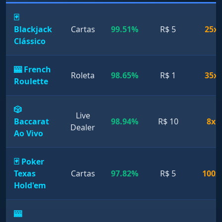
🃏
Blackjack
Cartas
99.51%
R$ 5
25x
Clássico
🎰 French
Roleta
98.65%
R$ 1
35x
Roulette
🎲
Live
Baccarat
98.94%
R$ 10
8x
Dealer
Ao Vivo
🃏 Poker
Texas
Cartas
97.82%
R$ 5
100x
Hold'em
🎰