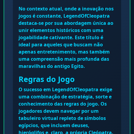
No contexto atual, onde a inovação nos
jogos é constante, LegendOfCleopatra
destaca-se por sua abordagem única ao
unir elementos históricos com uma
jogabilidade cativante. Este título é
ideal para aqueles que buscam não
apenas entretenimento, mas também
uma compreensão mais profunda das
maravilhas do antigo Egito.
Regras do Jogo
O sucesso em LegendOfCleopatra exige
uma combinação de estratégia, sorte e
conhecimento das regras do jogo. Os
jogadores devem navegar por um
tabuleiro virtual repleto de símbolos
egípcios, que incluem deuses,
hieróglifos e, claro, a própria Cleópatra.