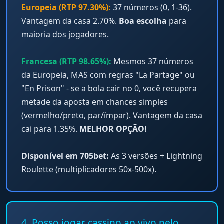
Europeia (RTP 97.30%):
37 números (0, 1-36).
Vantagem da casa 2.70%.
Boa escolha
para
maioria dos jogadores.
Francesa (RTP 98.65%):
Mesmos 37 números
da Europeia, MAS com regras "La Partage" ou
"En Prison" - se a bola cair no 0, você recupera
metade da aposta em chances simples
(vermelho/preto, par/ímpar). Vantagem da casa
cai para 1.35%.
MELHOR OPÇÃO!
Disponível em 705bet:
As 3 versões + Lightning
Roulette (multiplicadores 50x-500x).
4. Posso jogar cassino ao vivo pelo