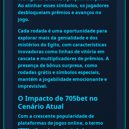
Ao alinhar esses símbolos, os jogadores
desbloqueiam prêmios e avanços no
jogo.
Cada rodada é uma oportunidade para
explorar mais da genialidade e dos
mistérios do Egito, com características
inovadoras como linhas de vitória em
cascata e multiplicadores de prêmios. A
presença de bônus surpresa, como
rodadas grátis e símbolos especiais,
mantém a jogabilidade emocionante e
imprevisível.
O Impacto de 705bet no
Cenário Atual
Com a crescente popularidade de
plataformas de jogos online, o termo