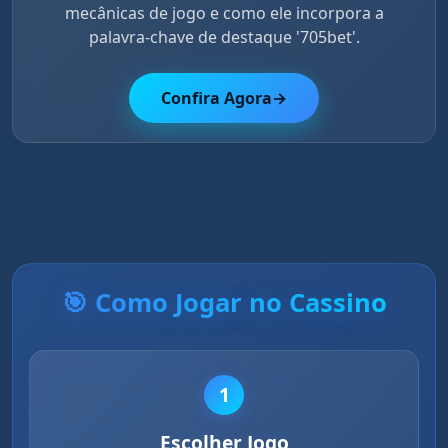
mecânicas de jogo e como ele incorpora a
palavra-chave de destaque '705bet'.
Confira Agora
→
🎯 Como Jogar no Cassino
1
Escolher Jogo