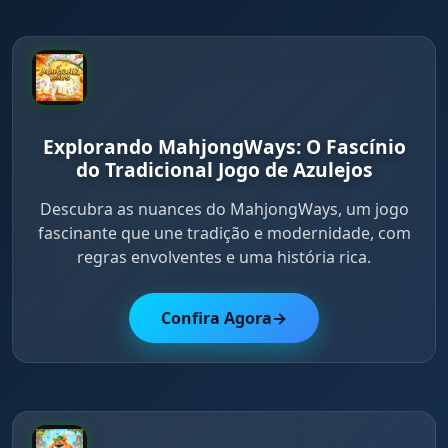
Explorando MahjongWays: O Fascínio
do Tradicional Jogo de Azulejos
Descubra as nuances do MahjongWays, um jogo
fascinante que une tradição e modernidade, com
regras envolventes e uma história rica.
Confira Agora
→