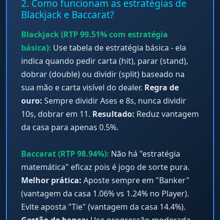
2. Como funcionam as estratégias de
Blackjack e Baccarat?
Blackjack (RTP 99.51% com estratégia
básica):
Use tabela de estratégia básica - ela
indica quando pedir carta (hit), parar (stand),
dobrar (double) ou dividir (split) baseado na
sua mão e carta visível do dealer.
Regra de
ouro:
Sempre dividir Ases e 8s, nunca dividir
10s, dobrar em 11.
Resultado:
Reduz vantagem
da casa para apenas 0.5%.
Baccarat (RTP 98.94%):
Não há "estratégia
matemática" eficaz pois é jogo de sorte pura.
Melhor prática:
Aposte sempre em "Banker"
(vantagem da casa 1.06% vs 1.24% no Player).
Evite aposta "Tie" (vantagem da casa 14.4%).
Gestão de banca:
Use progressão moderada