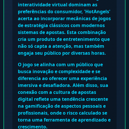
interatividade virtual dominam as
preferências do consumidor, 'HotAngels'
acerta ao incorporar mecânicas de jogos
de estratégia clássicos com modernos
sistemas de apostas. Esta combinação
cria um produto de entretenimento que
não só capta a atenção, mas também
engaja seu público por diversas horas.
O jogo se alinha com um público que
busca inovação e complexidade e se
diferencia ao oferecer uma experiência
imersiva e desafiadora. Além disso, sua
conexão com a cultura de apostas
digital reflete uma tendência crescente
na gamificação de aspectos pessoais e
profissionais, onde o risco calculado se
torna uma ferramenta de aprendizado e
crescimento.