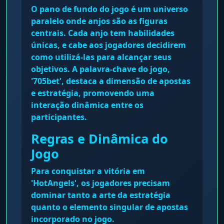
O pano de fundo do jogo é um universo
paralelo onde anjos são as figuras
centrais. Cada anjo tem habilidades
únicas, e cabe aos jogadores decidirem
como utilizá-las para alcançar seus
objetivos. A palavra-chave do jogo,
'705bet', destaca a dimensão de apostas
e estratégia, promovendo uma
interação dinâmica entre os
participantes.
Regras e Dinâmica do
Jogo
Para conquistar a vitória em
'HotAngels', os jogadores precisam
dominar tanto a arte da estratégia
quanto o elemento singular de apostas
incorporado no jogo.