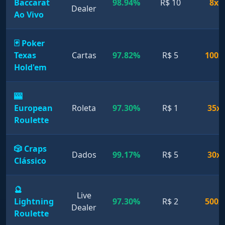
Baccarat
98.94%
R$ 10
8x
Dealer
Ao Vivo
🃏 Poker
Texas
Cartas
97.82%
R$ 5
100x
Hold'em
🎰
European
Roleta
97.30%
R$ 1
35x
Roulette
🎲 Craps
Dados
99.17%
R$ 5
30x
Clássico
🔮
Live
Lightning
97.30%
R$ 2
500x
Dealer
Roulette