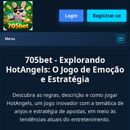
Login
Registrar-se
Menu
705bet - Explorando
HotAngels: O Jogo de Emoção
e Estratégia
Descubra as regras, descrição e como jogar
HotAngels, um jogo inovador com a temática de
anjos e estratégia de apostas, em meio às
tendências atuais do entretenimento.