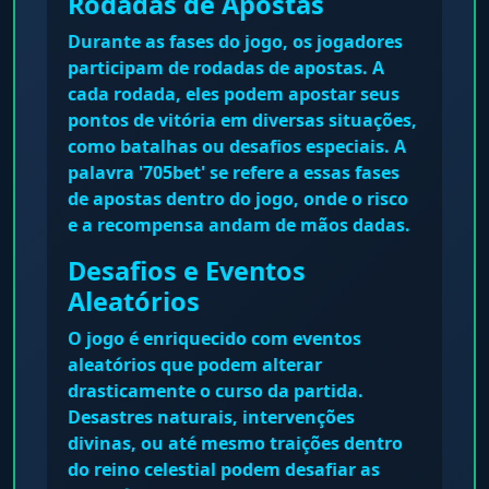
Rodadas de Apostas
Durante as fases do jogo, os jogadores
participam de rodadas de apostas. A
cada rodada, eles podem apostar seus
pontos de vitória em diversas situações,
como batalhas ou desafios especiais. A
palavra '705bet' se refere a essas fases
de apostas dentro do jogo, onde o risco
e a recompensa andam de mãos dadas.
Desafios e Eventos
Aleatórios
O jogo é enriquecido com eventos
aleatórios que podem alterar
drasticamente o curso da partida.
Desastres naturais, intervenções
divinas, ou até mesmo traições dentro
do reino celestial podem desafiar as