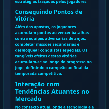
estratégias traçadas pelos jogadores.
Conseguindo Pontos de
Vitória
Além das apostas, os jogadores
acumulam pontos ao vencer batalhas
contra equipes adversárias de anjos,
completar missões secundárias e
desbloquear conquistas especiais. Os
tangíveis efeitos destas vitórias
acumulam-se ao longo do progresso no
jogo, definindo o campeão ao final da
temporada competitiva.
Interação com
Tendências Atuantes no
Mercado
No contexto atual, onde a tecnologia e a