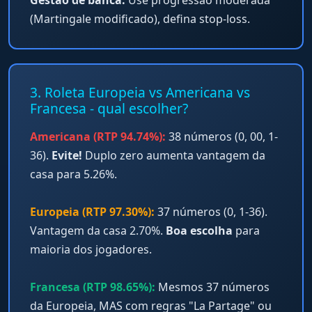
(Martingale modificado), defina stop-loss.
3. Roleta Europeia vs Americana vs
Francesa - qual escolher?
Americana (RTP 94.74%):
38 números (0, 00, 1-
36).
Evite!
Duplo zero aumenta vantagem da
casa para 5.26%.
Europeia (RTP 97.30%):
37 números (0, 1-36).
Vantagem da casa 2.70%.
Boa escolha
para
maioria dos jogadores.
Francesa (RTP 98.65%):
Mesmos 37 números
da Europeia, MAS com regras "La Partage" ou