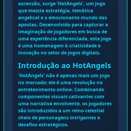
ascensão, surge 'HotAngels', um jogo
que mescla estratégia, temática
angelical e o emocionante mundo das
apostas. Desenvolvido para capturar a
imaginação de jogadores em busca de
uma experiência diferenciada, este jogo
é uma homenagem à criatividade e
inovação no setor de jogos digitais.
Introdução ao HotAngels
'HotAngels' não é apenas mais um jogo
no mercado; ele é uma revolução no
entretenimento online. Combinando
componentes visuais cativantes com
uma narrativa envolvente, os jogadores
são introduzidos a um reino celestial
cheio de personagens intrigantes e
desafios estratégicos.