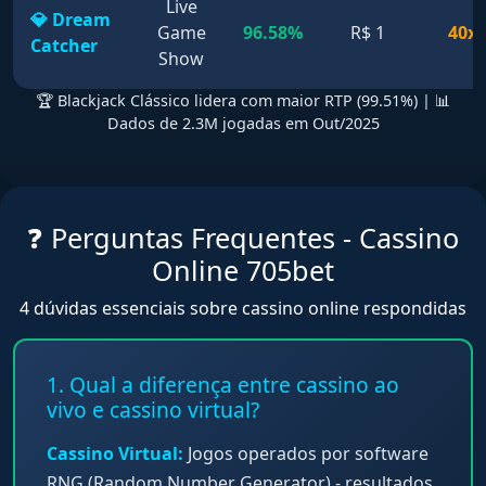
Live
💎 Dream
Game
96.58%
R$ 1
40x
Catcher
Show
🏆 Blackjack Clássico lidera com maior RTP (99.51%) | 📊
Dados de 2.3M jogadas em Out/2025
❓ Perguntas Frequentes - Cassino
Online 705bet
4 dúvidas essenciais sobre cassino online respondidas
1. Qual a diferença entre cassino ao
vivo e cassino virtual?
Cassino Virtual:
Jogos operados por software
RNG (Random Number Generator) - resultados