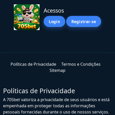
Acessos
Login
Registrar-se
Políticas de Privacidade
Termos e Condições
Sitemap
Políticas de Privacidade
A 705bet valoriza a privacidade de seus usuários e está
empenhada em proteger todas as informações
pessoais fornecidas durante o uso de nossos serviços.