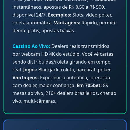
instantâneos, apostas de R$ 0,50 a R$ 500,
disponível 24/7.
Exemplos:
Slots, vídeo poker,
roleta automática.
Vantagens:
Rápido, permite
demo grátis, apostas baixas.
Cassino Ao Vivo:
Dealers reais transmitidos
por webcam HD 4K do estúdio. Você vê cartas
sendo distribuídas/roleta girando em tempo
real.
Jogos:
Blackjack, roleta, baccarat, poker.
Vantagens:
Experiência autêntica, interação
com dealer, maior confiança.
Em 705bet:
89
mesas ao vivo, 210+ dealers brasileiros, chat ao
vivo, multi-câmeras.