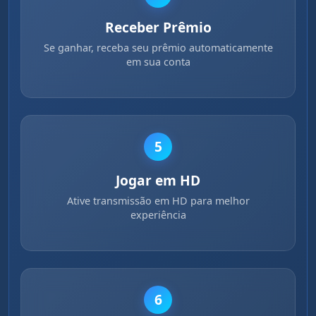
Receber Prêmio
Se ganhar, receba seu prêmio automaticamente
em sua conta
5
Jogar em HD
Ative transmissão em HD para melhor
experiência
6