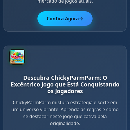
mercado de jogos atuais.
Confira Agora
→
Descubra ChickyParmParm: O
Excêntrico Jogo que Está Conquistando
os Jogadores
ChickyParmParm mistura estratégia e sorte em
um universo vibrante. Aprenda as regras e como
se destacar neste jogo que cativa pela
originalidade.