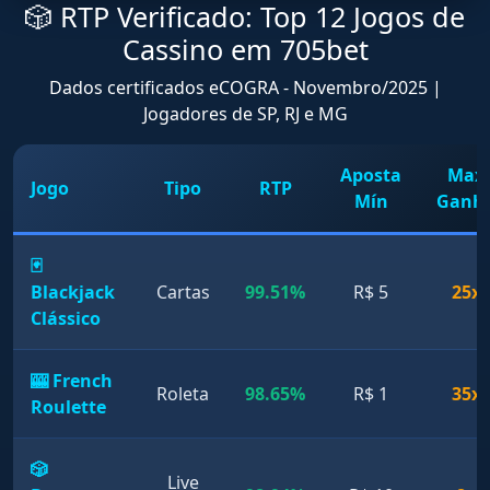
🎲 RTP Verificado: Top 12 Jogos de
Cassino em 705bet
Dados certificados eCOGRA - Novembro/2025 |
Jogadores de SP, RJ e MG
Aposta
Max
Jogo
Tipo
RTP
Mín
Ganh
🃏
Blackjack
Cartas
99.51%
R$ 5
25x
Clássico
🎰 French
Roleta
98.65%
R$ 1
35x
Roulette
🎲
Live