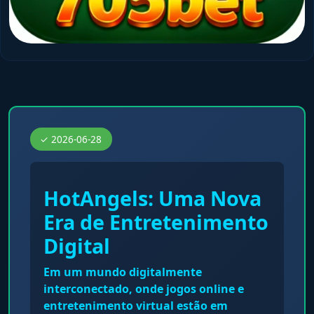
✓ 2026-06-28
HotAngels: Uma Nova
Era de Entretenimento
Digital
Em um mundo digitalmente
interconectado, onde jogos online e
entretenimento virtual estão em