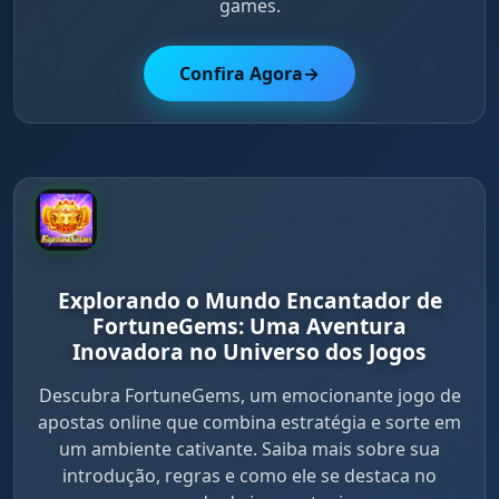
games.
Confira Agora
→
Explorando o Mundo Encantador de
FortuneGems: Uma Aventura
Inovadora no Universo dos Jogos
Descubra FortuneGems, um emocionante jogo de
apostas online que combina estratégia e sorte em
um ambiente cativante. Saiba mais sobre sua
introdução, regras e como ele se destaca no