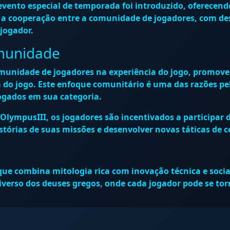
vento especial de temporada foi introduzido, oferecen
m a cooperação entre a comunidade de jogadores, com de
jogador.
munidade
omunidade de jogadores na experiência do jogo, promove
a do jogo. Este enfoque comunitário é uma das razões p
ogados em sua categoria.
ympusIII, os jogadores são incentivados a participar d
stórias de suas missões e desenvolver novas táticas de 
s
ue combina mitologia rica com inovação técnica e soci
verso dos deuses gregos, onde cada jogador pode se to