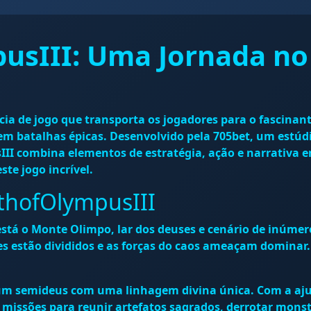
usIII: Uma Jornada n
ia de jogo que transporta os jogadores para o fascinan
em batalhas épicas. Desenvolvido pela 705bet, um estúd
II combina elementos de estratégia, ação e narrativa e
ste jogo incrível.
thofOlympusIII
tá o Monte Olimpo, lar dos deuses e cenário de inúmero
s estão divididos e as forças do caos ameaçam dominar.
m semideus com uma linhagem divina única. Com a ajud
issões para reunir artefatos sagrados, derrotar monst