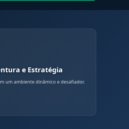
ntura e Estratégia
 em um ambiente dinâmico e desafiador.