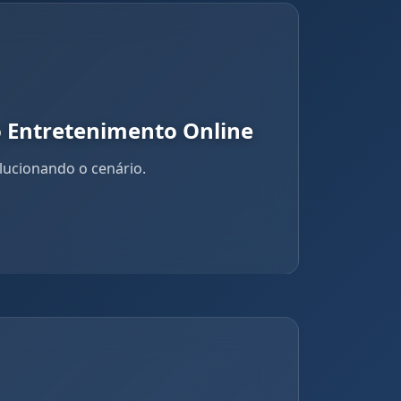
o Entretenimento Online
olucionando o cenário.