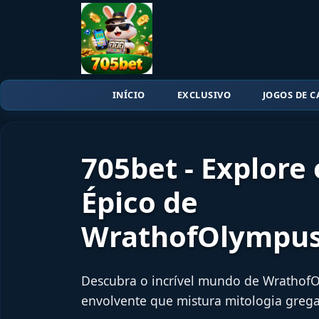
INÍCIO
EXCLUSIVO
JOGOS DE C
705bet - Explore
Épico de
WrathofOlympus
Descubra o incrível mundo de WrathofO
envolvente que mistura mitologia grega