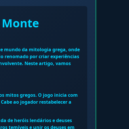
o Monte
te mundo da mitologia grega, onde
io renomado por criar experiências
nvolvente. Neste artigo, vamos
s mitos gregos. O jogo inicia com
 Cabe ao jogador restabelecer a
a de heróis lendários e deuses
ros temíveis e unir os deuses em