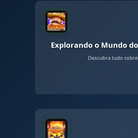
Explorando o Mundo do 
Descubra tudo sobre o