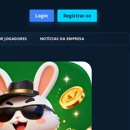
Login
Registrar-se
E JOGADORES
NOTÍCIAS DA EMPRESA