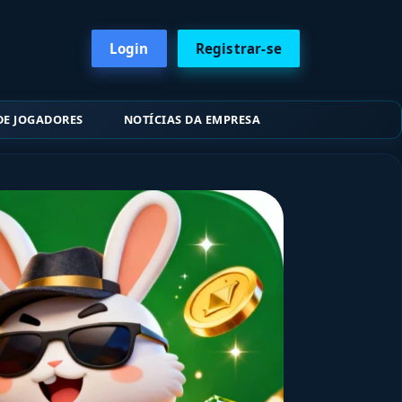
Login
Registrar-se
E JOGADORES
NOTÍCIAS DA EMPRESA