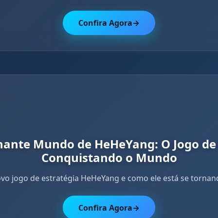
Confira Agora
→
nante Mundo de HeHeYang: O Jogo de 
Conquistando o Mundo
vo jogo de estratégia HeHeYang e como ele está se torn
Confira Agora
→