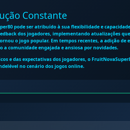
lução Constante
er80 pode ser atribuído à sua flexibilidade e capacidad
edback dos jogadores, implementando atualizações que
nou o jogo popular. Em tempos recentes, a adição de e
o a comunidade engajada e ansiosa por novidades.
cos e das expectativas dos jogadores, o
FruitNovaSuper
elével no cenário dos jogos online.