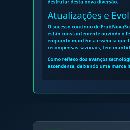
desfrutar desta nova diversão.
Atualizações e Evo
O sucesso contínuo de FruitNovaSup
estão constantemente ouvindo o fe
enquanto mantêm a essência que tor
recompensas sazonais, tem mantid
Como reflexo dos avanços tecnológi
ascendente, deixando uma marca ind