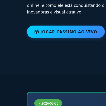
online, e como ele está conquistando o
inovadoras e visual atrativo.
🎲 JOGAR CASSINO AO VIVO
✓ 2026-03-26