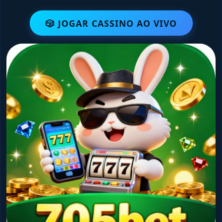
🎲 JOGAR CASSINO AO VIVO