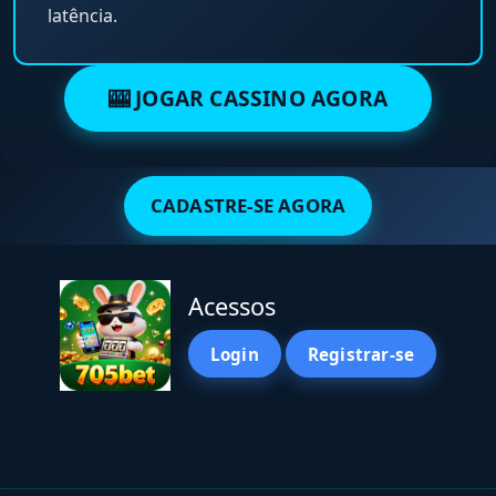
latência.
🎰 JOGAR CASSINO AGORA
CADASTRE-SE AGORA
Acessos
Login
Registrar-se