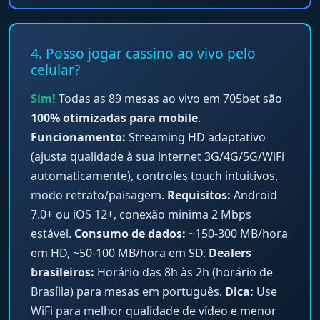
4. Posso jogar cassino ao vivo pelo
celular?
Sim!
Todas as 89 mesas ao vivo em 705bet são
100% otimizadas para mobile
.
Funcionamento:
Streaming HD adaptativo
(ajusta qualidade à sua internet 3G/4G/5G/WiFi
automaticamente), controles touch intuitivos,
modo retrato/paisagem.
Requisitos:
Android
7.0+ ou iOS 12+, conexão mínima 2 Mbps
estável.
Consumo de dados:
~150-300 MB/hora
em HD, ~50-100 MB/hora em SD.
Dealers
brasileiros:
Horário das 8h às 2h (horário de
Brasília) para mesas em português.
Dica:
Use
WiFi para melhor qualidade de vídeo e menor