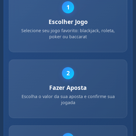
1
Escolher Jogo
Selecione seu jogo favorito: blackjack, roleta,
poker ou baccarat
2
Fazer Aposta
Escolha o valor da sua aposta e confirme sua
jogada