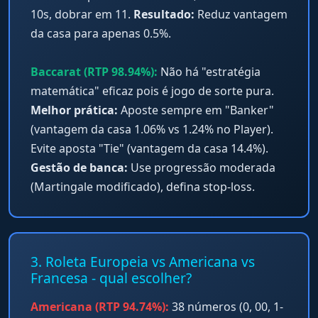
10s, dobrar em 11.
Resultado:
Reduz vantagem
da casa para apenas 0.5%.
Baccarat (RTP 98.94%):
Não há "estratégia
matemática" eficaz pois é jogo de sorte pura.
Melhor prática:
Aposte sempre em "Banker"
(vantagem da casa 1.06% vs 1.24% no Player).
Evite aposta "Tie" (vantagem da casa 14.4%).
Gestão de banca:
Use progressão moderada
(Martingale modificado), defina stop-loss.
3. Roleta Europeia vs Americana vs
Francesa - qual escolher?
Americana (RTP 94.74%):
38 números (0, 00, 1-