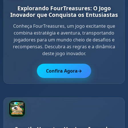
Explorando FourTreasures: O Jogo
Inovador que Conquista os Entusiastas
Conheça FourTreasures, um jogo excitante que
combina estratégia e aventura, transportando
jogadores para um mundo cheio de desafios e
recompensas. Descubra as regras e a dinâmica
deste jogo inovador.
Confira Agora
→