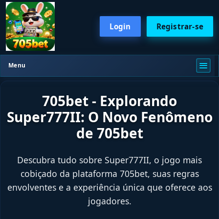
Login
Registrar-se
Menu
705bet - Explorando
Super777II: O Novo Fenômeno
de 705bet
Descubra tudo sobre Super777II, o jogo mais
cobiçado da plataforma 705bet, suas regras
envolventes e a experiência única que oferece aos
jogadores.