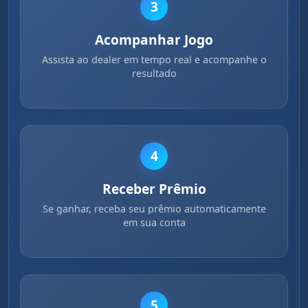
3
Acompanhar Jogo
Assista ao dealer em tempo real e acompanhe o
resultado
4
Receber Prêmio
Se ganhar, receba seu prêmio automaticamente
em sua conta
5