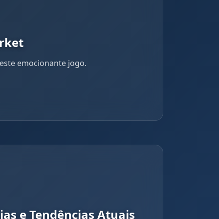
rket
deste emocionante jogo.
ias e Tendências Atuais