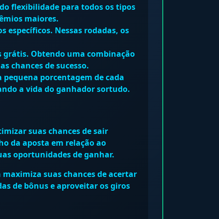
o flexibilidade para todos os tipos
rêmios maiores.
s específicos. Nessas rodadas, os
os grátis. Obtendo uma combinação
uas chances de sucesso.
a pequena porcentagem de cada
ndo a vida do ganhador sortudo.
imizar suas chances de sair
o da aposta em relação ao
uas oportunidades de ganhar.
 maximiza suas chances de acertar
s de bônus e aproveitar os giros