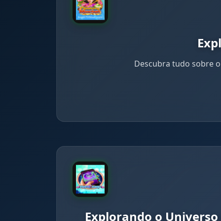
Exp
Descubra tudo sobre o 
Explorando o Universo 