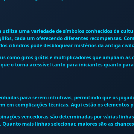
 utiliza uma variedade de símbolos conhecidos da cult
glifos, cada um oferecendo diferentes recompensas. Com
dos cilindros pode desbloquear mistérios da antiga civil
nus como giros grátis e multiplicadores que ampliam as
o que o torna acessível tanto para iniciantes quanto par
nhadas para serem intuitivas, permitindo que os jogad
rem em complicações técnicas. Aqui estão os elementos pr
inações vencedoras são determinadas por várias linhas
r. Quanto mais linhas selecionar, maiores são as chan