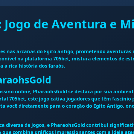
 Jogo de Aventura e Mi
s nas arcanas do Egito antigo, prometendo aventuras i
sponível na plataforma 705bet, mistura elementos de est
a rica história dos faraós.
araohsGold
ssino online, PharaohsGold se destaca por sua ambient
tal 705bet, este jogo cativa jogadores que têm fascínio 
ta você diretamente para o coração do Egito Antigo, o
a diversa de jogos, e PharaohsGold contribui significat
 que combina gráficos impressionantes com a ideia atem