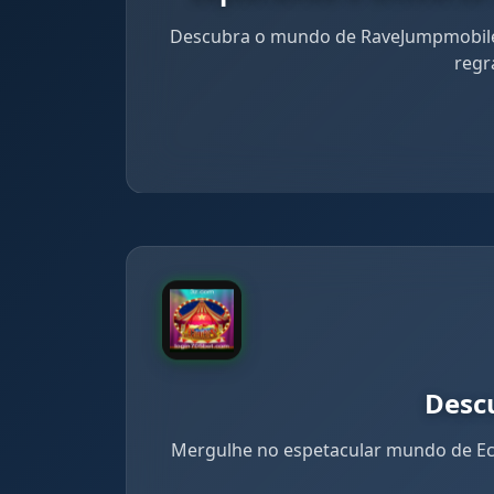
Descubra o mundo de RaveJumpmobile,
regr
Desc
Mergulhe no espetacular mundo de Ecs