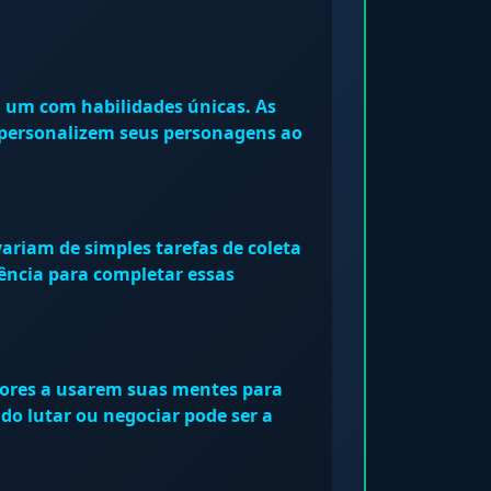
a um com habilidades únicas. As
 personalizem seus personagens ao
ariam de simples tarefas de coleta
gência para completar essas
adores a usarem suas mentes para
do lutar ou negociar pode ser a