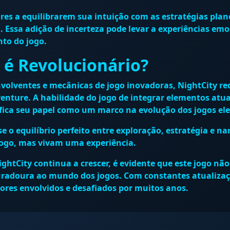
res a equilibrarem sua intuição com as estratégias pla
. Essa adição de incerteza pode levar a experiências em
nto do jogo.
 é Revolucionário?
volventes e mecânicas de jogo inovadoras,
NightCity
re
venture. A habilidade do jogo de integrar elementos atu
ifica seu papel como um marco na evolução dos jogos ele
se o equilíbrio perfeito entre exploração, estratégia e na
ogo, mas vivam uma experiência.
ightCity
continua a crescer, é evidente que este jogo n
uradoura ao mundo dos jogos. Com constantes atualiz
res envolvidos e desafiados por muitos anos.