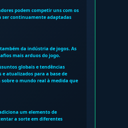
adores podem competir uns com os
vem ser continuamente adaptadas
também da indústria de jogos. As
afios mais arduos do jogo.
ssuntos globais e tendências
 e atualizados para a base de
m sobre o mundo real à medida que
a adiciona um elemento de
entar a sorte em diferentes