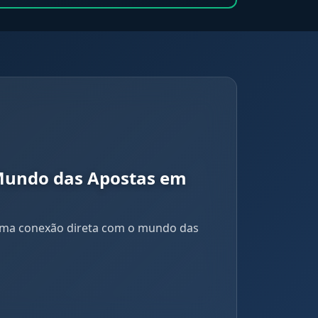
o Mundo das Apostas em
m uma conexão direta com o mundo das