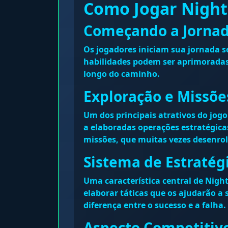
Como Jogar Night
Começando a Jorna
Os jogadores iniciam sua jornada s
habilidades podem ser aprimoradas
longo do caminho.
Exploração e Missõe
Um dos principais atrativos do jog
a elaboradas operações estratégicas
missões, que muitas vezes desenrol
Sistema de Estratég
Uma característica central de
Night
elaborar táticas que os ajudarão a 
diferença entre o sucesso e a falha.
Aspecto Competitiv