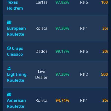
Texas
Cartas
97.82%
R$ 5
100x
Hold'em
🎰
European
Roleta
97.30%
R$ 1
35x
Roulette
🎲 Craps
Dados
99.17%
R$ 5
30x
Clássico
🔮
Live
Lightning
97.30%
R$ 2
500x
Dealer
Roulette
🎰
American
Roleta
94.74%
R$ 1
35x
Roulette