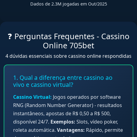
Dados de 2.3M jogadas em Out/2025
❓ Perguntas Frequentes - Cassino
Online 705bet
4 dúvidas essenciais sobre cassino online respondidas
1. Qual a diferença entre cassino ao
vivo e cassino virtual?
Cassino Virtual:
Jogos operados por software
RNG (Random Number Generator) - resultados
instantâneos, apostas de R$ 0,50 a R$ 500,
disponível 24/7.
Exemplos:
Slots, vídeo poker,
roleta automática.
Vantagens:
Rápido, permite