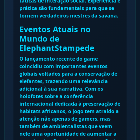
táticas de interação social. Experiência e
prática são fundamentais para que se
tornem verdadeiros mestres da savana.
Eventos Atuais no
Mundo de
ElephantStampede
O lançamento recente do game
coincidiu com importantes eventos
globais voltados para a conservação de
elefantes, trazendo uma relevância
adicional à sua narrativa. Com os
holofotes sobre a conferência
internacional dedicada à preservação de
habitats africanos, o jogo tem atraído a
atenção não apenas de gamers, mas
também de ambientalistas que veem
nele uma oportunidade de aumentar a