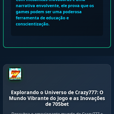
narrativa envolvente, ele prova que os
games podem ser uma poderosa
ferramenta de educação e
conscientização.
Explorando o Universo de Crazy777: O
Mundo Vibrante do Jogo e as Inovações
de 705bet