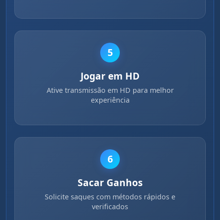
5
Jogar em HD
Ative transmissão em HD para melhor
experiência
6
Sacar Ganhos
Solicite saques com métodos rápidos e
verificados