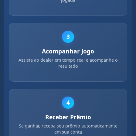
jogada
3
Acompanhar Jogo
Assista ao dealer em tempo real e acompanhe o
resultado
4
Receber Prêmio
Se ganhar, receba seu prêmio automaticamente
em sua conta