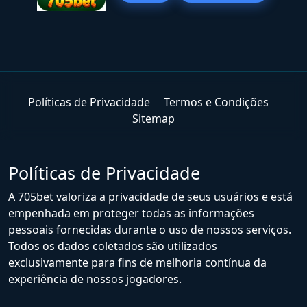
Políticas de Privacidade
Termos e Condições
Sitemap
Políticas de Privacidade
A 705bet valoriza a privacidade de seus usuários e está
empenhada em proteger todas as informações
pessoais fornecidas durante o uso de nossos serviços.
Todos os dados coletados são utilizados
exclusivamente para fins de melhoria contínua da
experiência de nossos jogadores.