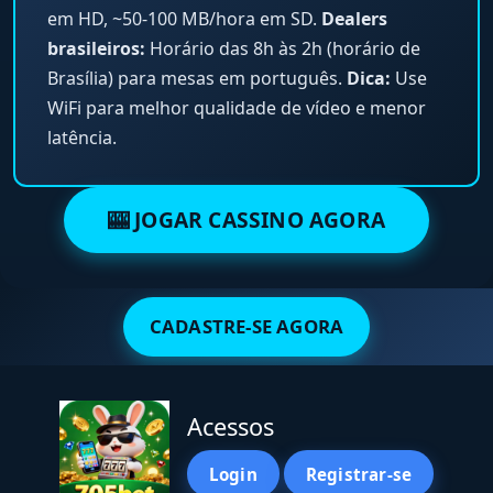
em HD, ~50-100 MB/hora em SD.
Dealers
brasileiros:
Horário das 8h às 2h (horário de
Brasília) para mesas em português.
Dica:
Use
WiFi para melhor qualidade de vídeo e menor
latência.
🎰 JOGAR CASSINO AGORA
CADASTRE-SE AGORA
Acessos
Login
Registrar-se