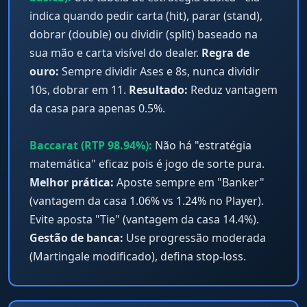
indica quando pedir carta (hit), parar (stand),
dobrar (double) ou dividir (split) baseado na
sua mão e carta visível do dealer.
Regra de
ouro:
Sempre dividir Ases e 8s, nunca dividir
10s, dobrar em 11.
Resultado:
Reduz vantagem
da casa para apenas 0.5%.
Baccarat (RTP 98.94%):
Não há "estratégia
matemática" eficaz pois é jogo de sorte pura.
Melhor prática:
Aposte sempre em "Banker"
(vantagem da casa 1.06% vs 1.24% no Player).
Evite aposta "Tie" (vantagem da casa 14.4%).
Gestão de banca:
Use progressão moderada
(Martingale modificado), defina stop-loss.