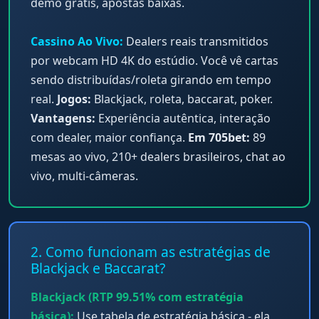
demo grátis, apostas baixas.
Cassino Ao Vivo:
Dealers reais transmitidos
por webcam HD 4K do estúdio. Você vê cartas
sendo distribuídas/roleta girando em tempo
real.
Jogos:
Blackjack, roleta, baccarat, poker.
Vantagens:
Experiência autêntica, interação
com dealer, maior confiança.
Em 705bet:
89
mesas ao vivo, 210+ dealers brasileiros, chat ao
vivo, multi-câmeras.
2. Como funcionam as estratégias de
Blackjack e Baccarat?
Blackjack (RTP 99.51% com estratégia
básica):
Use tabela de estratégia básica - ela