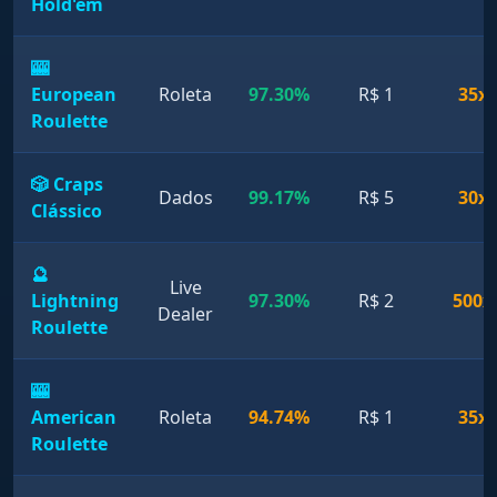
Hold'em
🎰
European
Roleta
97.30%
R$ 1
35x
Roulette
🎲 Craps
Dados
99.17%
R$ 5
30x
Clássico
🔮
Live
Lightning
97.30%
R$ 2
500x
Dealer
Roulette
🎰
American
Roleta
94.74%
R$ 1
35x
Roulette