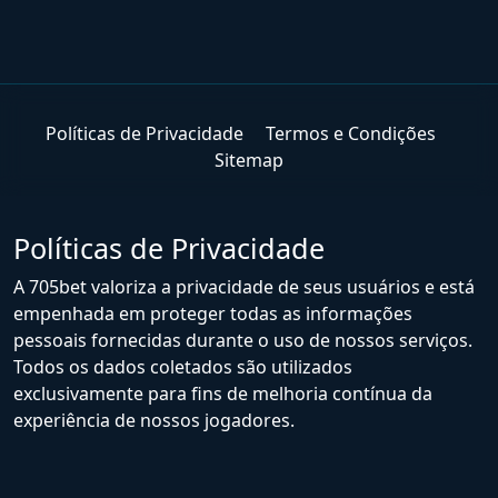
Políticas de Privacidade
Termos e Condições
Sitemap
Políticas de Privacidade
A 705bet valoriza a privacidade de seus usuários e está
empenhada em proteger todas as informações
pessoais fornecidas durante o uso de nossos serviços.
Todos os dados coletados são utilizados
exclusivamente para fins de melhoria contínua da
experiência de nossos jogadores.