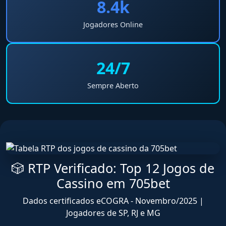
8.4k
Jogadores Online
24/7
Sempre Aberto
🎲 RTP Verificado: Top 12 Jogos de
Cassino em 705bet
Dados certificados eCOGRA - Novembro/2025 |
Jogadores de SP, RJ e MG