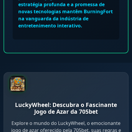
estratégia profunda e a promessa de
novas tecnologias mantêm BurningFort
na vanguarda da indústria de
entretenimento interativo.
LuckyWheel: Descubra o Fascinante
Jogo de Azar da 705bet
Explore o mundo do LuckyWheel, o emocionante
jogo de azar oferecido pela 705bet, suas regras e