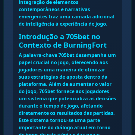
integração de elementos
contemporâneos e narrativas
emergentes traz uma camada adicional
de inteligência à experiência de jogo.
Introdução a 705bet no
Contexto de BurningFort
A palavra-chave
705bet
desempenha um
papel crucial no jogo, oferecendo aos
jogadores uma maneira de otimizar
suas estratégias de aposta dentro da
plataforma. Além de aumentar o valor
do jogo, 705bet fornece aos jogadores
um sistema que potencializa as decisões
durante o tempo de jogo, afetando
diretamente os resultados das partidas.
Este sistema tornou-se uma parte
importante do diálogo atual em torno
de jogos de estratégia e das novas