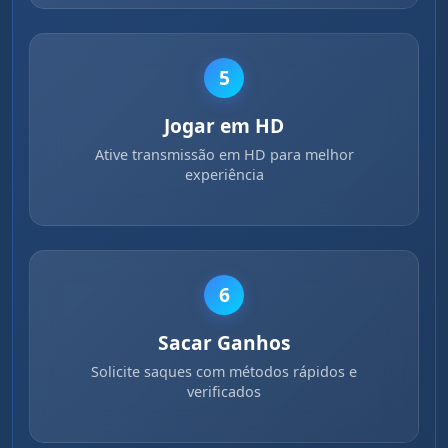
5
Jogar em HD
Ative transmissão em HD para melhor
experiência
6
Sacar Ganhos
Solicite saques com métodos rápidos e
verificados