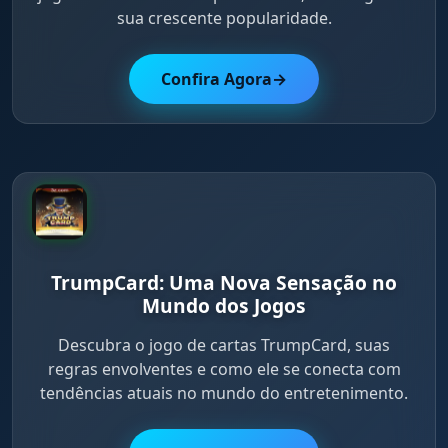
sua crescente popularidade.
Confira Agora
→
TrumpCard: Uma Nova Sensação no
Mundo dos Jogos
Descubra o jogo de cartas TrumpCard, suas
regras envolventes e como ele se conecta com
tendências atuais no mundo do entretenimento.