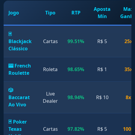
Aposta
Max
Jogo
Tipo
RTP
Mín
Ganh
🃏
Blackjack
Cartas
99.51%
R$ 5
25x
Clássico
🎰 French
Roleta
98.65%
R$ 1
35x
Roulette
🎲
Live
Baccarat
98.94%
R$ 10
8x
Dealer
Ao Vivo
🃏 Poker
Texas
Cartas
97.82%
R$ 5
100x