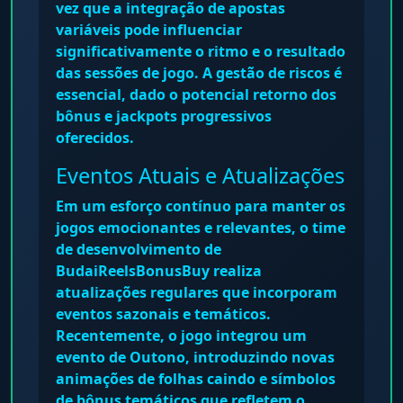
vez que a integração de apostas
variáveis pode influenciar
significativamente o ritmo e o resultado
das sessões de jogo. A gestão de riscos é
essencial, dado o potencial retorno dos
bônus e jackpots progressivos
oferecidos.
Eventos Atuais e Atualizações
Em um esforço contínuo para manter os
jogos emocionantes e relevantes, o time
de desenvolvimento de
BudaiReelsBonusBuy realiza
atualizações regulares que incorporam
eventos sazonais e temáticos.
Recentemente, o jogo integrou um
evento de Outono, introduzindo novas
animações de folhas caindo e símbolos
de bônus temáticos que refletem o