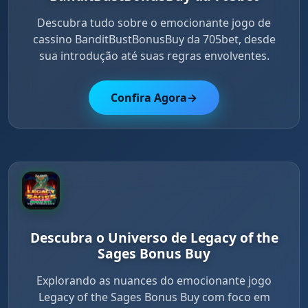
Descubra tudo sobre o emocionante jogo de
cassino BanditBustBonusBuy da 705bet, desde
sua introdução até suas regras envolventes.
Confira Agora
→
Descubra o Universo de Legacy of the
Sages Bonus Buy
Explorando as nuances do emocionante jogo
Legacy of the Sages Bonus Buy com foco em