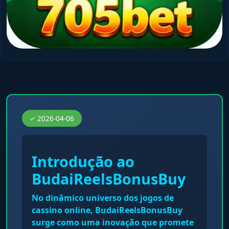
✓ 2026-04-06
Introdução ao
BudaiReelsBonusBuy
No dinâmico universo dos jogos de
cassino online,
BudaiReelsBonusBuy
surge como uma inovação que promete