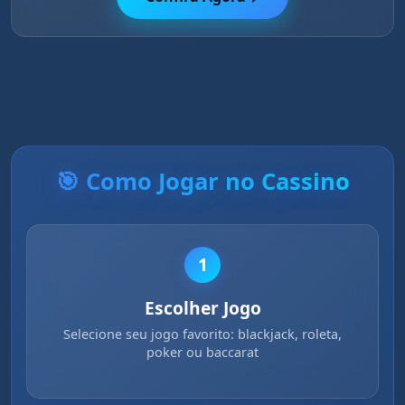
🎯 Como Jogar no Cassino
1
Escolher Jogo
Selecione seu jogo favorito: blackjack, roleta,
poker ou baccarat