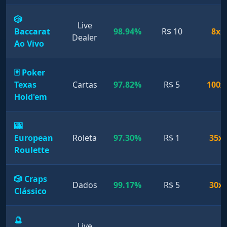
🎲
Live
Baccarat
98.94%
R$ 10
8x
Dealer
Ao Vivo
🃏 Poker
Texas
Cartas
97.82%
R$ 5
100x
Hold'em
🎰
European
Roleta
97.30%
R$ 1
35x
Roulette
🎲 Craps
Dados
99.17%
R$ 5
30x
Clássico
🔮
Live