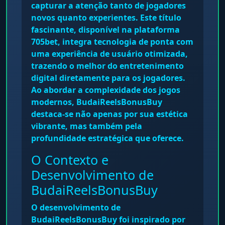
capturar a atenção tanto de jogadores
novos quanto experientes. Este título
fascinante, disponível na plataforma
705bet
, integra tecnologia de ponta com
uma experiência de usuário otimizada,
trazendo o melhor do entretenimento
digital diretamente para os jogadores.
Ao abordar a complexidade dos jogos
modernos, BudaiReelsBonusBuy
destaca-se não apenas por sua estética
vibrante, mas também pela
profundidade estratégica que oferece.
O Contexto e
Desenvolvimento de
BudaiReelsBonusBuy
O desenvolvimento de
BudaiReelsBonusBuy foi inspirado por