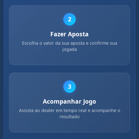
2
Fazer Aposta
Escolha o valor da sua aposta e confirme sua
jogada
3
Acompanhar Jogo
Assista ao dealer em tempo real e acompanhe o
resultado