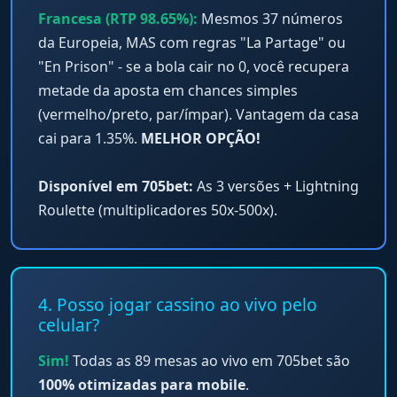
Francesa (RTP 98.65%):
Mesmos 37 números
da Europeia, MAS com regras "La Partage" ou
"En Prison" - se a bola cair no 0, você recupera
metade da aposta em chances simples
(vermelho/preto, par/ímpar). Vantagem da casa
cai para 1.35%.
MELHOR OPÇÃO!
Disponível em 705bet:
As 3 versões + Lightning
Roulette (multiplicadores 50x-500x).
4. Posso jogar cassino ao vivo pelo
celular?
Sim!
Todas as 89 mesas ao vivo em 705bet são
100% otimizadas para mobile
.