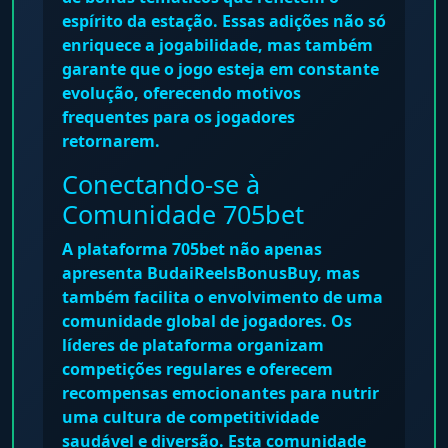
espírito da estação. Essas adições não só
enriquece a jogabilidade, mas também
garante que o jogo esteja em constante
evolução, oferecendo motivos
frequentes para os jogadores
retornarem.
Conectando-se à
Comunidade 705bet
A plataforma
705bet
não apenas
apresenta BudaiReelsBonusBuy, mas
também facilita o envolvimento de uma
comunidade global de jogadores. Os
líderes de plataforma organizam
competições regulares e oferecem
recompensas emocionantes para nutrir
uma cultura de competitividade
saudável e diversão. Esta comunidade