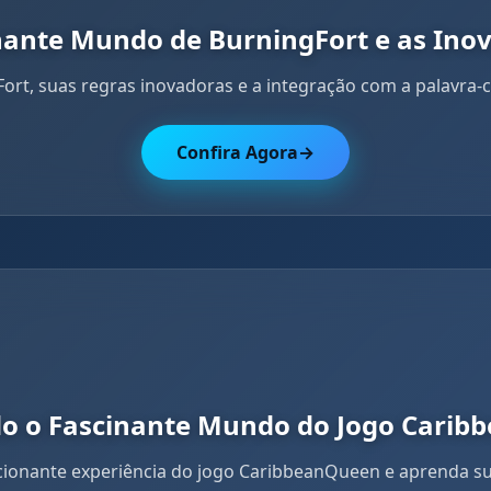
nante Mundo de BurningFort e as Ino
ort, suas regras inovadoras e a integração com a palavra
Confira Agora
→
o o Fascinante Mundo do Jogo Cari
ionante experiência do jogo CaribbeanQueen e aprenda sua