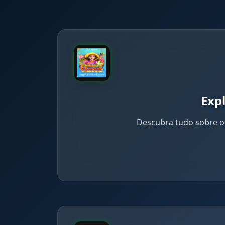
Exp
Descubra tudo sobre o 