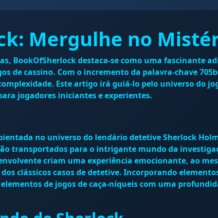
k: Mergulhe no Misté
tas,
BookOfSherlock
destaca-se como uma fascinante adi
ogos de cassino. Com o incremento da palavra-chave
705b
omplexidade. Este artigo irá guiá-lo pelo universo do jo
ara jogadores iniciantes e experientes.
entada no universo do lendário detetive Sherlock Holm
 são transportados para o intrigante mundo da investigaç
ra envolvente criam uma experiência emocionante, ao 
a dos clássicos casos de detetive. Incorporando element
elementos de jogos de caça-níqueis com uma profundid